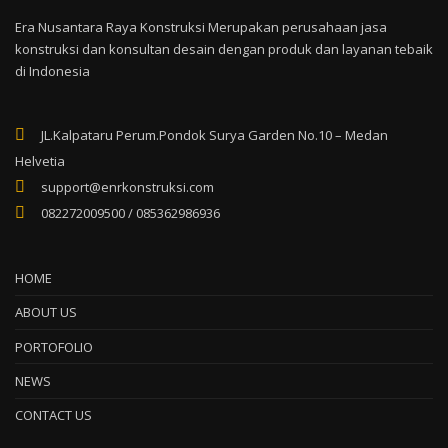
Era Nusantara Raya Konstruksi Merupakan perusahaan jasa
konstruksi dan konsultan desain dengan produk dan layanan tebaik
di Indonesia
JL.Kalpataru Perum.Pondok Surya Garden No.10 – Medan
Helvetia
support@enrkonstruksi.com
082272009500 / 085362986936
HOME
ABOUT US
PORTOFOLIO
NEWS
CONTACT US